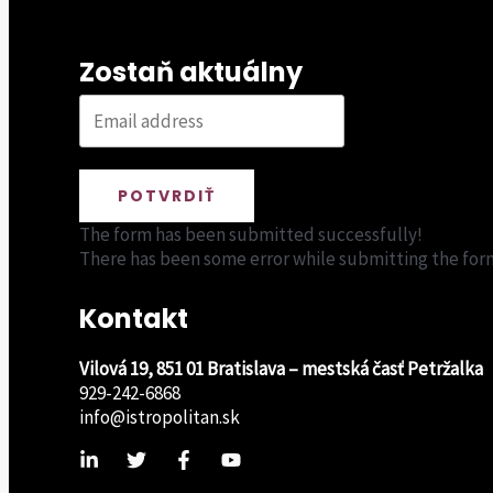
Zostaň aktuálny
POTVRDIŤ
The form has been submitted successfully!
There has been some error while submitting the form. 
Kontakt
Vilová 19, 851 01 Bratislava – mestská časť Petržalka
929-242-6868
info@istropolitan.sk