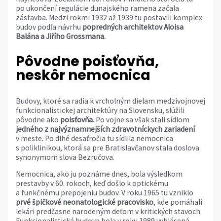
po ukončení regulácie dunajského ramena začala
zástavba. Medzi rokmi 1932 až 1939 tu postavili komplex
budov podľa návrhu
popredných architektov Aloisa
Balána a Jiřího Grossmana.
Pôvodne poisťovňa,
neskôr nemocnica
Budovy, ktoré sa radia k vrcholným dielam medzivojnovej
funkcionalistickej architektúry na Slovensku, slúžili
pôvodne ako
poisťovňa
. Po vojne sa však stali sídlom
jedného z najvýznamnejších zdravotníckych zariadení
v meste. Po dlhé desaťročia tu sídlila nemocnica
s poliklinikou, ktorá sa pre Bratislavčanov stala doslova
synonymom slova Bezručova.
Nemocnica, ako ju poznáme dnes, bola výsledkom
prestavby v 60. rokoch, keď došlo k optickému
a funkčnému prepojeniu budov. V roku 1965 tu vzniklo
prvé špičkové neonatologické pracovisko
, kde pomáhali
lekári predčasne narodeným deťom v kritických stavoch.
Funkcionalistická budova bola v roku 1989 vyhlásená