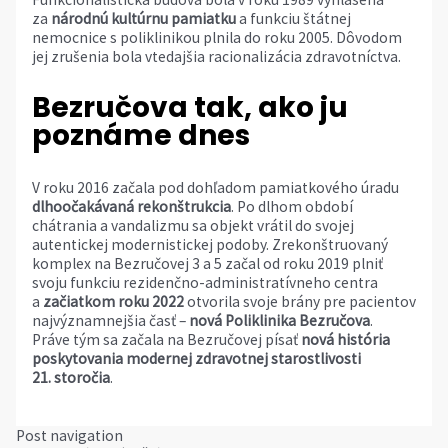
za
národnú kultúrnu pamiatku
a funkciu štátnej
nemocnice s poliklinikou plnila do roku 2005. Dôvodom
jej zrušenia bola vtedajšia racionalizácia zdravotníctva.
Bezručova tak, ako ju
poznáme dnes
V roku 2016 začala pod dohľadom pamiatkového úradu
dlhoočakávaná rekonštrukcia
. Po dlhom období
chátrania a vandalizmu sa objekt vrátil do svojej
autentickej modernistickej podoby. Zrekonštruovaný
komplex na Bezručovej 3 a 5 začal od roku 2019 plniť
svoju funkciu rezidenčno-administratívneho centra
a
začiatkom roku 2022
otvorila svoje brány pre pacientov
najvýznamnejšia časť –
nová Poliklinika Bezručova
.
Práve tým sa začala na Bezručovej písať
nová história
poskytovania modernej zdravotnej starostlivosti
21. storočia
.
Post navigation