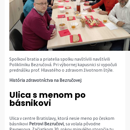
Spolkoví bratia a priatelia spolku navštívili navštívili
Polikliniku Bezručová. Pri výbornej kapusnici si vypočuli
prednášku prof. Hlavatého o zdravom životnom štýle.
História zdravotníctva na Bezručovej
:
Ulica s menom po
básnikovi
Ulica v centre Bratislavy, ktorá nesie meno po českom
básnikovi
Petrovi Bezručovi
, sa volala pôvodne
Raynesova. Začiatkom 30. rokov minulého storočia tu