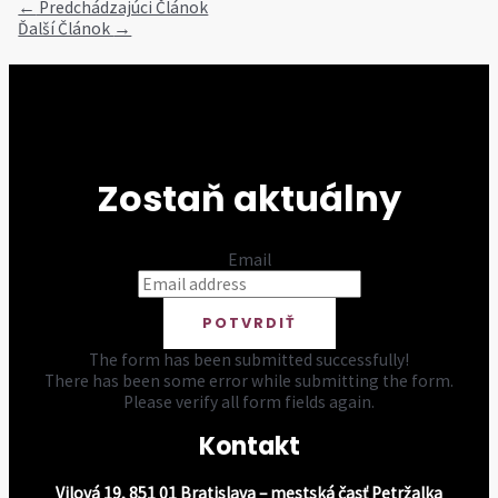
←
Predchádzajúci Článok
Ďalší Článok
→
Zostaň aktuálny
Email
POTVRDIŤ
The form has been submitted successfully!
There has been some error while submitting the form.
Please verify all form fields again.
Kontakt
Vilová 19, 851 01 Bratislava – mestská časť Petržalka