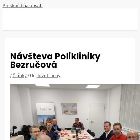
Preskočiť na obsah
MAIN MENU
Návšteva Polikliniky
Bezručová
/
Články
/ Od
Jozef Liday