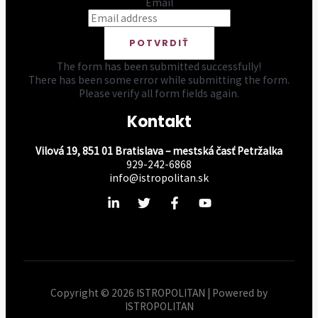
Email
POTVRDIŤ
The form has been submitted successfully!
There has been some error while submitting the form.
Please verify all form fields again.
Kontakt
Vilová 19, 851 01 Bratislava – mestská časť Petržalka
929-242-6868
info@istropolitan.sk
Copyright © 2026 ISTROPOLITAN | Powered by
ISTROPOLITAN