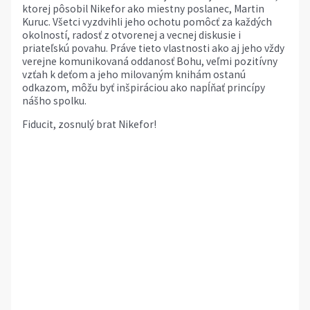
ktorej pôsobil Nikefor ako miestny poslanec, Martin
Kuruc. Všetci vyzdvihli jeho ochotu pomôcť za každých
okolností, radosť z otvorenej a vecnej diskusie i
priateľskú povahu. Práve tieto vlastnosti ako aj jeho vždy
verejne komunikovaná oddanosť Bohu, veľmi pozitívny
vzťah k deťom a jeho milovaným knihám ostanú
odkazom, môžu byť inšpiráciou ako napĺňať princípy
nášho spolku.
Fiducit, zosnulý brat Nikefor!