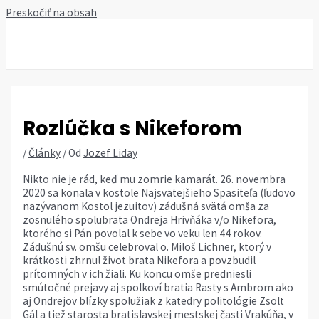
Preskočiť na obsah
MAIN MENU
Rozlúčka s Nikeforom
/
Články
/ Od
Jozef Liday
Nikto nie je rád, keď mu zomrie kamarát. 26. novembra
2020 sa konala v kostole Najsvätejšieho Spasiteľa (ľudovo
nazývanom Kostol jezuitov) zádušná svätá omša za
zosnulého spolubrata Ondreja Hrivňáka v/o Nikefora,
ktorého si Pán povolal k sebe vo veku len 44 rokov.
Zádušnú sv. omšu celebroval o. Miloš Lichner, ktorý v
krátkosti zhrnul život brata Nikefora a povzbudil
prítomných v ich žiali. Ku koncu omše predniesli
smútočné prejavy aj spolkoví bratia Rasty s Ambrom ako
aj Ondrejov blízky spolužiak z katedry politológie Zsolt
Gál a tiež starosta bratislavskej mestskej časti Vrakúňa, v