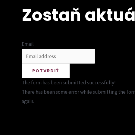
Zostaň aktuá
Email
POTVRDIŤ
The form has been submitted successfully!
There has been some error while submitting the form.
again.