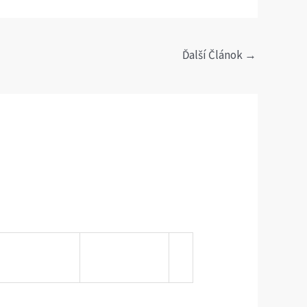
Ďalší Článok
→