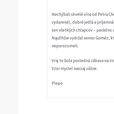
Nechýbali skvelé vína od Petra Ch
vydarené), dobré jedlá a príjemná
sen všetkých chlapcov – parádnu aut
Najdlhšie vydržal senior Goméz, kt
neporozumeli.
Vraj to bola posledná zábava na str
Vzor myslel naozaj vážne.
Plepo