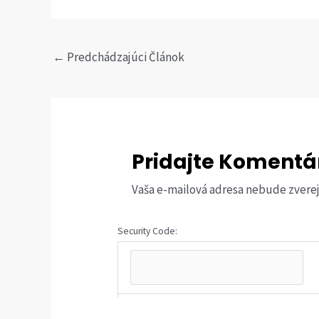
Post
←
Predchádzajúci Článok
navigation
Pridajte Komentá
Vaša e-mailová adresa nebude zvere
Security Code: