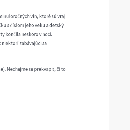
inuloročných vín, ktoré sú vraj
čku s číslom jeho veku a detský
ty končila neskoro v noci.
 niektorí zabávajúci sa
te). Nechajme sa prekvapiť, či to