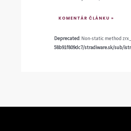
Deprecated
: Non-static method zrx_
58b91f809dc7/stradiware.sk/sub/ist