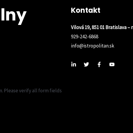
lny
Kontakt
Vilová 19, 851 01 Bratislava –
929-242-6868
info@istropolitan.sk
 Please verify all form fields