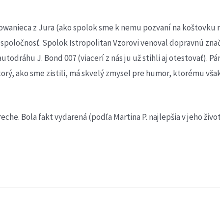
owanieca z Jura (ako spolok sme k nemu pozvaní na koštovku m
 spoločnosť. Spolok Istropolitan Vzorovi venoval dopravnú zna
odráhu J. Bond 007 (viacerí z nás ju už stihli aj otestovať). Pár
orý, ako sme zistili, má skvelý zmysel pre humor, ktorému však
eche. Bola fakt vydarená (podľa Martina P. najlepšia v jeho živo