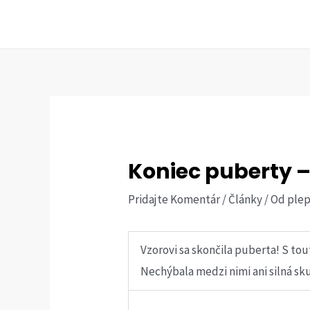
Preskočiť
na
obsah
Koniec puberty –
Pridajte Komentár
/
Články
/ Od
ple
Vzorovi sa skončila puberta! S to
Nechýbala medzi nimi ani silná sku