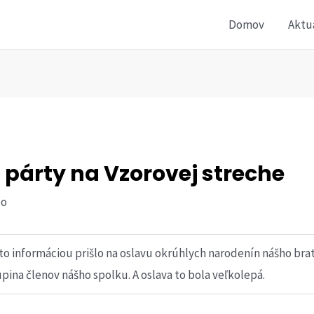
Domov
Aktu
 párty na Vzorovej streche
po
uto informáciou prišlo na oslavu okrúhlych narodenín nášho bra
pina členov nášho spolku. A oslava to bola veľkolepá.