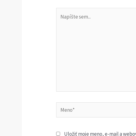
Napíšte
sem...
Meno*
Uložiť moje meno, e-mail a webo