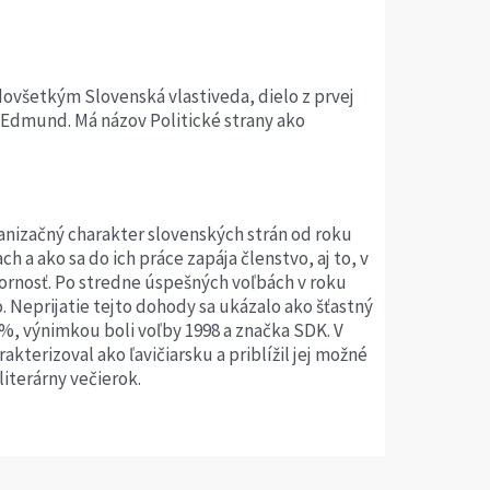
dovšetkým Slovenská vlastiveda, dielo z prvej
at Edmund. Má názov Politické strany ako
rganizačný charakter slovenských strán od roku
h a ako sa do ich práce zapája členstvo, aj to, v
zornosť. Po stredne úspešných voľbách v roku
 Neprijatie tejto dohody sa ukázalo ako šťastný
%, výnimkou boli voľby 1998 a značka SDK. V
terizoval ako ľavičiarsku a priblížil jej možné
literárny večierok.