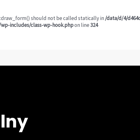
:draw_form() should not be called statically in
/data/d/4/d464
n/wp-includes/class-wp-hook.php
on line
324
lny