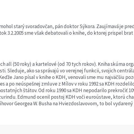
omohol starý svoradovčan, pán doktor Sýkora. Zaujímavá je pre
vrtok 3.2.2005 sme však debatovali o knihe, do ktorej prispel br
tch all (50 roky) a kartelové (od 70 tych rokov). Kniha skúma o
 Sleduje, ako sa správajú vo verejnej funkcii, svojich centrálac
 Keďže Jano písal v knihe o KDH, venovali sme mu najväčšiu po
 a po neúspešnej zmluve z Mílov v roku 1992 sa KDH rozdelilo.
ostatných štátov. Od roku 1990 sa KDH nepodarilo prekročiť 10
rindu. Edmund ocenil postoj KDH voči euroústave, ktorú charak
príhovor Georgea W. Busha na Hviezdoslavovom, to bol vydarený 