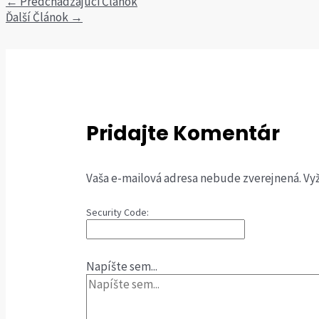
←
Predchádzajúci Článok
Ďalší Článok
→
Pridajte Komentár
Vaša e-mailová adresa nebude zverejnená.
Vy
Security Code:
Napíšte sem...