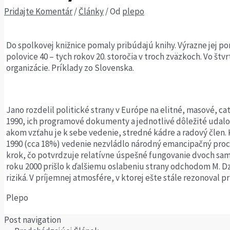
Pridajte Komentár
/
Články
/ Od
plepo
Do spolkovej knižnice pomaly pribúdajú knihy. Výrazne jej p
polovice 40 – tych rokov 20. storočia v troch zväzkoch. Vo št
organizácie. Príklady zo Slovenska.
Jano rozdelil politické strany v Európe na elitné, masové, ca
1990, ich programové dokumenty a jednotlivé dôležité udalosti.
akom vzťahu je k sebe vedenie, stredné kádre a radový člen.
1990 (cca 18%) vedenie nezvládlo národný emancipačný proces
krok, čo potvrdzuje relatívne úspešné fungovanie dvoch sam
roku 2000 prišlo k ďalšiemu oslabeniu strany odchodom M. Dzu
riziká. V príjemnej atmosfére, v ktorej ešte stále rezonoval 
Plepo
Post navigation