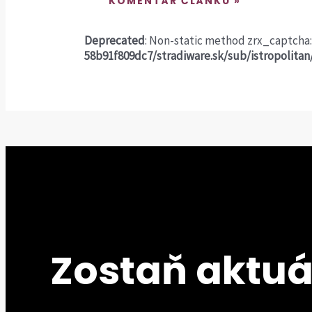
Deprecated
: Non-static method zrx_captcha:
58b91f809dc7/stradiware.sk/sub/istropolita
Zostaň aktuá