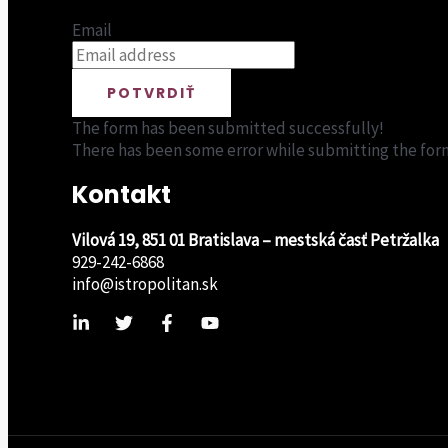
Email
POTVRDIŤ
The form has been submitted successfully!
There has been some error while submitting the form. 
Kontakt
Vilová 19, 851 01 Bratislava – mestská časť Petržalka
929-242-6868
info@istropolitan.sk