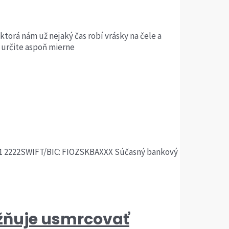
 ktorá nám už nejaký čas robí vrásky na čele a
e určite aspoň mierne
0201 2222SWIFT/BIC: FIOZSKBAXXX Súčasný bankový
žňuje usmrcovať