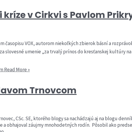
či kríze v Cirkvi s Pavlom Prik
 časopisu VOX, autorom niekoľkých zbierok básní a rozprávok.
 za slovesné umenie „za trvalý prínos do kresťanskej kultúry n
om
Read More »
islavom Trnovcom
rnovec, CSc. SE, ktorého blogy sa nachádzajú aj na blogu denní
ike a obhajoval záujmy mnohodetných rodín. Pôsobil ako pred
ho