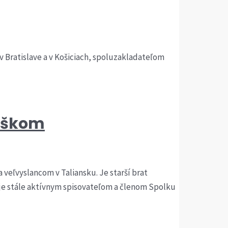
 Bratislave a v Košiciach, spoluzakladateľom
loškom
eľvyslancom v Taliansku. Je starší brat
h je stále aktívnym spisovateľom a členom Spolku