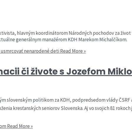
ktivista, hlavným koordinátorom Národných pochodov za život v
 a aktuálne generálnym manažérom KDH Marekom Michalčíkom.
e usmrcovať nenarodené deti
Read More »
omacii či živote s Jozefom Mik
ým slovenským politikom za KDH, podpredsedom vlády ČSRF a v
ženia kresťanských seniorov Slovenska. Aj vo svojich 81 rokoc
kom
Read More »