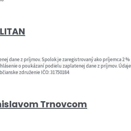
OLITAN
 dane z príjmov. Spolok je zaregistrovaný ako príjemca 2 % 
yhlásenie o poukázaní podielu zaplatenej dane z príjmov. Údaj
čianske združenie IČO: 31750184
anislavom Trnovcom