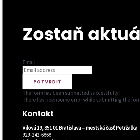
Zostaň aktuá
Email
POTVRDIŤ
The form has been submitted successfully!
There has been some error while submitting the form. 
Kontakt
Vilová 19, 851 01 Bratislava – mestská časť Petržalka
929-242-6868