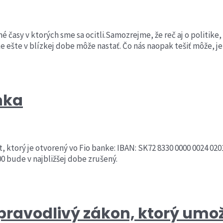
é časy v ktorých sme sa ocitli.Samozrejme, že reč aj o politike,
ke ešte v blízkej dobe môže nastať. Čo nás naopak tešiť môže, j
nka
 ktorý je otvorený vo Fio banke: IBAN: SK72 8330 0000 0024 
0 bude v najbližšej dobe zrušený.
pravodlivý zákon, ktorý umo