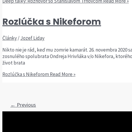
Deep talky: Rozhovor so Stanislavom Trnovcom
Read More »
Rozlúčka s Nikeforom
Články
/
Jozef Liday
Nikto nie je rád, keď mu zomrie kamarát. 26. novembra 2020 s
zosnulého spolubrata Ondreja Hrivňáka v/o Nikefora, ktorého s
život brata
Rozlúčka s Nikeforom
Read More »
←
Previous