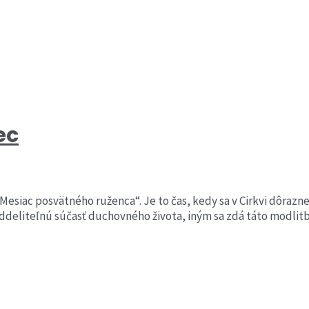
ec
 „Mesiac posvätného ruženca“. Je to čas, kedy sa v Cirkvi dôraz
eliteľnú súčasť duchovného života, iným sa zdá táto modlitba 