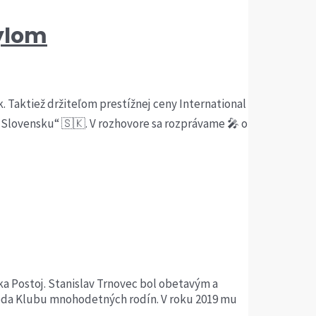
rylom
 Taktiež držiteľom prestížnej ceny International
a Slovensku“ 🇸🇰. V rozhovore sa rozprávame 🎤 o
ka Postoj. Stanislav Trnovec bol obetavým a
seda Klubu mnohodetných rodín. V roku 2019 mu