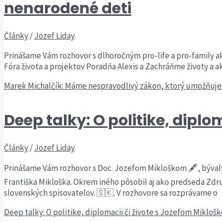
nenarodené deti
Články
/
Jozef Liday
Prinášame Vám rozhovor s dlhoročným pro-life a pro-family a
Fóra života a projektov Poradňa Alexis a Zachráňme životy
Marek Michalčík: Máme nespravodlivý zákon, ktorý umožňuj
Deep talky: O politike, dipl
Články
/
Jozef Liday
Prinášame Vám rozhovor s Doc. Jozefom Mikloškom 🖋, býval
Františka Mikloška. Okrem iného pôsobil aj ako predseda Zdru
slovenských spisovateľov. 🇸🇰. V rozhovore sa rozprávame o
Deep talky: O politike, diplomacii či živote s Jozefom Mikloš