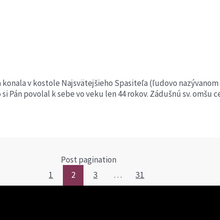
a konala v kostole Najsvätejšieho Spasiteľa (ľudovo nazývanom
i Pán povolal k sebe vo veku len 44 rokov. Zádušnú sv. omšu cel
Post pagination
1
2
3
…
31