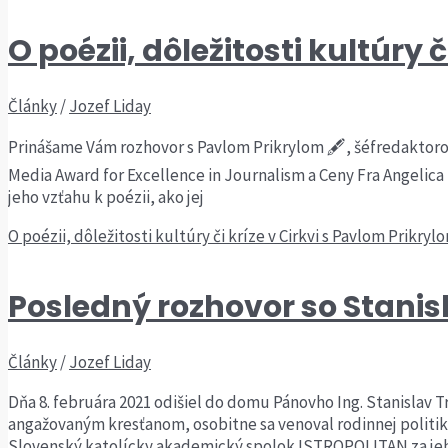
O poézii, dôležitosti kultúry 
Články
/
Jozef Liday
Prinášame Vám rozhovor s Pavlom Prikrylom 🖋, šéfredaktorom
Media Award for Excellence in Journalism a Ceny Fra Angelica
jeho vzťahu k poézii, ako jej
O poézii, dôležitosti kultúry či kríze v Cirkvi s Pavlom Prikryl
Posledný rozhovor so Stan
Články
/
Jozef Liday
Dňa 8. februára 2021 odišiel do domu Pánovho Ing. Stanislav T
angažovaným kresťanom, osobitne sa venoval rodinnej polit
Slovenský katolícky akademický spolok ISTROPOLITAN za je