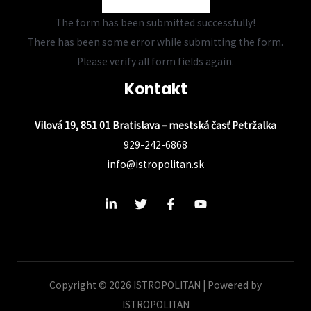
The form has been submitted successfully!
There has been some error while submitting the form.
Please verify all form fields again.
Kontakt
Vilová 19, 851 01 Bratislava – mestská časť Petržalka
929-242-6868
info@istropolitan.sk
Copyright © 2026 ISTROPOLITAN | Powered by
ISTROPOLITAN