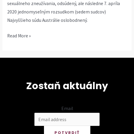
sexuálneho zneužívania, odsúdený, ale následne 7. apríla
2020 jednomyseľným rozsudkom (sedem sudcov)
Najvyššieho súdu Austrálie oslobodnený.
Kardinál
Read More »
George
Pell
(1941-
2023)
Zostaň aktuálny
Email
POTVRDIŤ