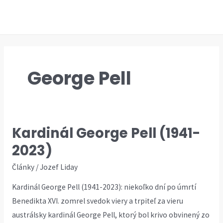
Preskočiť
na
MAI
obsah
ME
George Pell
Kardinál George Pell (1941-
2023)
Články
/
Jozef Liday
Kardinál George Pell (1941-2023): niekoľko dní po úmrtí
Benedikta XVI. zomrel svedok viery a trpiteľ za vieru
austrálsky kardinál George Pell, ktorý bol krivo obvinený zo