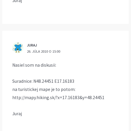
Juraj
JURAJ
26. JÚLA 2010 O 15:00
Nasiel som na diskusii:
Suradnice: N48.24451 E17.16183
na turistickej mape je to potom:
http://mapy.hiking.sk/?x=17.16183&y=48.24451
Juraj