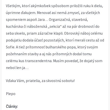
Všetkým, ktorí akýmkoľvek spôsobom priložili ruku k dielu,
úprimne ďakujem. Menovať asi nemá zmysel, za všetkých
spomeniem aspoň Jara… Organizačná, stavebná,
kuchárska či náboženská „sekcia“ až na pár drobností do
seba skvelo, priam zázračne klapli. Obrovský náboj celému
podujatiu dodala účasť pozostalých, ktorí merali cestu až od
Sofie. A tiež prítomnosť bulharského popa, ktorý svojim
požehnaním stavby a aj nás prítomných dodal tomu
celému kus transcendentna. Musím povedať, že dojatý som
nebol len ja…
Vďaka Vám, priatelia, za
skvostnú sobotu
!
Plepo
Články: