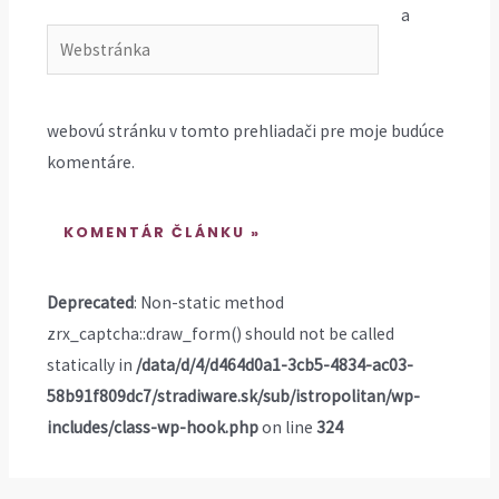
a
Webstránka
webovú stránku v tomto prehliadači pre moje budúce
komentáre.
Deprecated
: Non-static method
zrx_captcha::draw_form() should not be called
statically in
/data/d/4/d464d0a1-3cb5-4834-ac03-
58b91f809dc7/stradiware.sk/sub/istropolitan/wp-
includes/class-wp-hook.php
on line
324