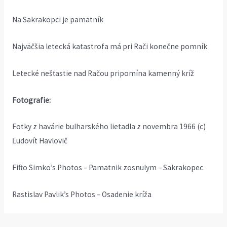
Na Sakrakopci je pamätník
Najväčšia letecká katastrofa má pri Rači konečne pomník
Letecké nešťastie nad Račou pripomína kamenný kríž
Fotografie:
Fotky z havárie bulharského lietadla z novembra 1966
(c)
Ľudovít Havlovič
Fifto Simko’s Photos – Pamatnik zosnulym – Sakrakopec
Rastislav Pavlik’s Photos – Osadenie kríža