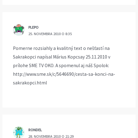
PLEPO
25. NOVEMBRA 2010 O 8:35
Pomerne rozsiahly a kvalitný text o nešťastí na
Sakrakopci napísal Márius Kopcsay 25.11.2010 v
prílohe SME TV OKO. A spomenul aj náš Spolok:
http://www.sme.sk/c/5646690/cesta-sa-konci-na-
sakrakopci.html
RONDEL
28. NOVEMBRA 2010 O 21:29