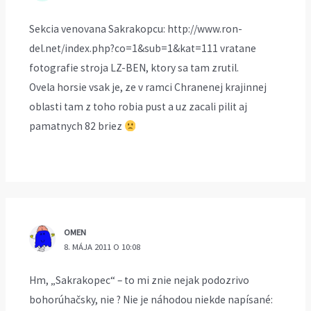
Sekcia venovana Sakrakopcu:
http://www.ron-
del.net/index.php?co=1&sub=1&kat=111
vratane
fotografie stroja LZ-BEN, ktory sa tam zrutil.
Ovela horsie vsak je, ze v ramci Chranenej krajinnej
oblasti tam z toho robia pust a uz zacali pilit aj
pamatnych 82 briez
OMEN
8. MÁJA 2011 O 10:08
Hm, „Sakrakopec“ – to mi znie nejak podozrivo
bohorúhačsky, nie ? Nie je náhodou niekde napísané: