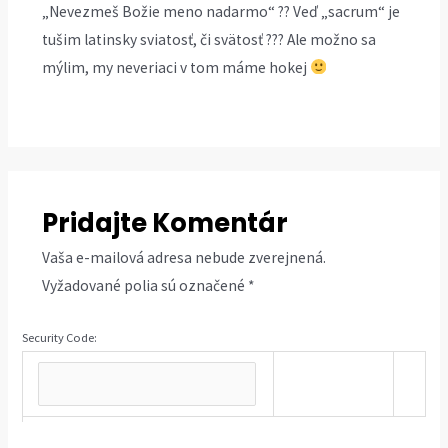
„Nevezmeš Božie meno nadarmo“ ?? Veď „sacrum“ je
tušim latinsky sviatosť, či svätosť ??? Ale možno sa
mýlim, my neveriaci v tom máme hokej
Pridajte Komentár
Vaša e-mailová adresa nebude zverejnená.
Vyžadované polia sú označené
*
Security Code: