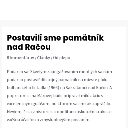
Preskočiť
na
MAI
obsah
ME
Postavili sme pamätník
nad Račou
8 komentárov
/
Články
/ Od
plepo
Podarilo sa! Skvelým zaangažovaním mnohých sa nám
podarilo postaviť dôstojný pamätník na mieste
pádu
bulharského lietadla (1966)
na Sakrakopci nad Račou. A
popri tom si na Márovej búde pripraviť milú akciu s
excelentným gulášom, po ktorom sa len tak zaprášilo.
Neviem, či sa v histórii Istropolitanu uskutočnila akcia s
väčšou účasťou a zmysluplnejším poslaním.