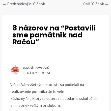
Post
←
Predchádzajúci Článok
Ďalší Článok
→
navigation
8 názorov na “Postavili
sme pamätník nad
Račou”
ĽUDOVÍT HAVLOVIČ
31. MÁJA 2010 O 9:54
Vďaka Vám všetkým, ktorí ste sa podielali na
realizovanie pomníka. Je to veľmi
záslužný čin, ktorý sa doteraz nepodarilo uskutočniť
ani napriek veľkým prísľubom.