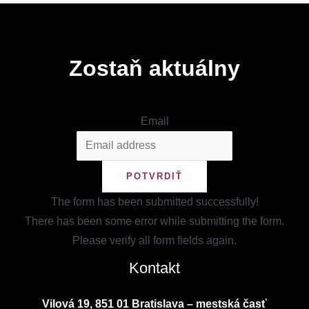
Zostaň aktuálny
Email
POTVRDIŤ
The form has been submitted successfully!
There has been some error while submitting the form.
Please verify all form fields again.
Kontakt
Vilová 19, 851 01 Bratislava – mestská časť