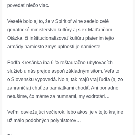
povedať niečo viac.
Veselé bolo aj to, že v Spirit of wine sedelo celé
geriatrické ministerstvo kultúry aj s ex Maďaričom.
Otázka, či inštitucionalizovať kultúru platením tejto
armády namiesto zmysluplnosti je namieste.
Podľa Kresánka iba 6 % reštauračno-ubytovacích
služieb u nás prejde aspoň základným sitom. Veľa to
o Slovensku vypovedá. No aj tak majú vraj ľudia (aj zo
zahraničia) chuť za
pamiatkami
chodiť. Ani poriadne
netušíme, čo máme za humnami, my exdrotári…
Veľmi osviežujúci večierok, lebo akosi je v tejto krajine
už málo podobných polyhistorov…