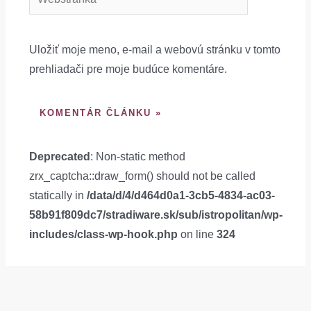
Uložiť moje meno, e-mail a webovú stránku v tomto
prehliadači pre moje budúce komentáre.
Deprecated
: Non-static method
zrx_captcha::draw_form() should not be called
statically in
/data/d/4/d464d0a1-3cb5-4834-ac03-
58b91f809dc7/stradiware.sk/sub/istropolitan/wp-
includes/class-wp-hook.php
on line
324