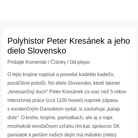
Preskočiť
na
MAI
obsah
ME
Polyhistor Peter Kresánek a jeho
dielo Slovensko
Pridajte Komentár
/
Články
/ Od
plepo
O tejto krajine napísal a povedal kadekto kadečo,
poväčšine pololži. No dielo
Slovensko
, ktoré takmer
„renesančný duch“ Peter Kresánek za viac než 5 rokov
intenzívnej práce (cca
1100 hesiel
) napriek zápasu
s existenčným Damoklom vydal, si zasluhuje „kalap
dole“. O knihe, krajine, pamiatkach, ale aj o napr.
mnohokrát nevďačnom vzťahu rím.kat. správcov SK
pamiatok k perlám našich dejín má málokto (nikto)