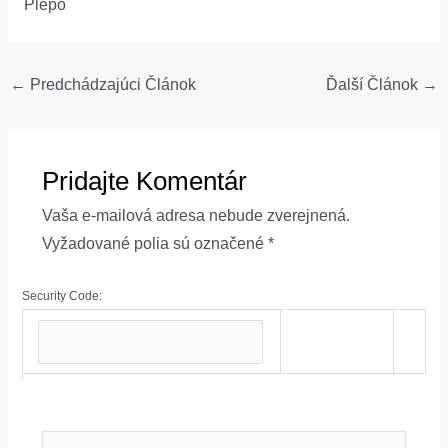
Plepo
Post
←
Predchádzajúci Článok
Ďalší Článok
→
navigation
Pridajte Komentár
Vaša e-mailová adresa nebude zverejnená.
Vyžadované polia sú označené
*
Security Code:
Napíšte