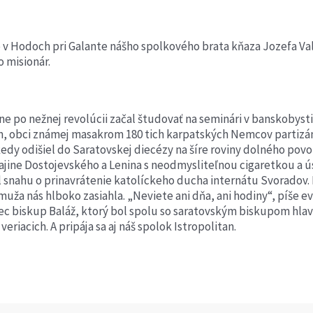
e v Hodoch pri Galante nášho spolkového brata kňaza Jozefa Val
 misionár.
ne po nežnej revolúcii začal študovať na seminári v banskobysti
m, obci známej masakrom 180 tich karpatských Nemcov partizánm
edy odišiel do Saratovskej diecézy na šíre roviny dolného povol
krajine Dostojevského a Lenina s neodmysliteľnou cigaretkou a 
snahu o prinavrátenie katolíckeho ducha internátu Svoradov. P
uža nás hlboko zasiahla. „Neviete ani dňa, ani hodiny“, píše e
ec biskup Baláž, ktorý bol spolu so saratovským biskupom hl
eriacich. A pripája sa aj náš spolok Istropolitan.