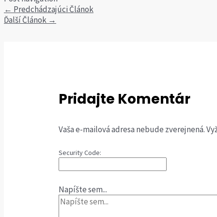
←
Predchádzajúci Článok
Ďalší Článok
→
Pridajte Komentár
Vaša e-mailová adresa nebude zverejnená.
Vy
Security Code:
Napíšte sem...