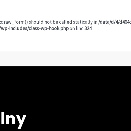
:draw_form() should not be called statically in
/data/d/4/d464
n/wp-includes/class-wp-hook.php
on line
324
lny