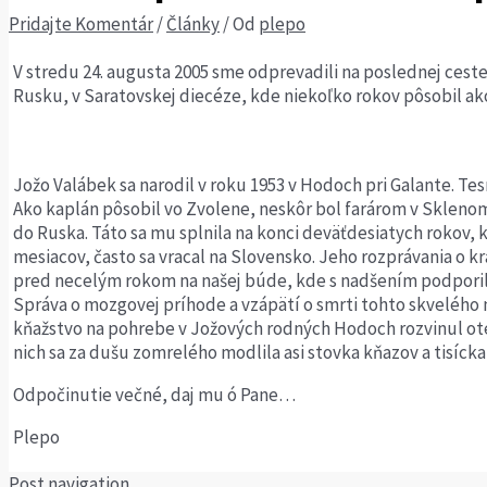
Pridajte Komentár
/
Články
/ Od
plepo
V stredu 24. augusta 2005 sme odprevadili na poslednej cest
Rusku, v Saratovskej diecéze, kde niekoľko rokov pôsobil ako
Jožo Valábek sa narodil v roku 1953 v Hodoch pri Galante. Tes
Ako kaplán pôsobil vo Zvolene, neskôr bol farárom v Skleno
do Ruska. Táto sa mu splnila na konci deväťdesiatych rokov, k
mesiacov, často sa vracal na Slovensko. Jeho rozprávania o 
pred necelým rokom na našej búde, kde s nadšením podporil 
Správa o mozgovej príhode a vzápätí o smrti tohto skvelého m
kňažstvo na pohrebe v Jožových rodných Hodoch rozvinul ot
nich sa za dušu zomrelého modlila asi stovka kňazov a tisícka v
Odpočinutie večné, daj mu ó Pane…
Plepo
Post navigation