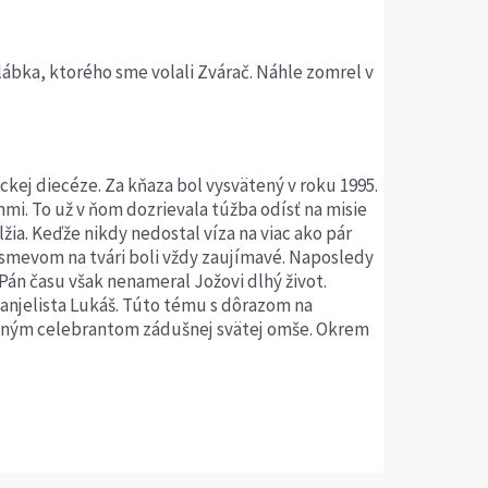
ábka, ktorého sme volali Zvárač. Náhle zomrel v
ckej diecéze. Za kňaza bol vysvätený v roku 1995.
i. To už v ňom dozrievala túžba odísť na misie
žia. Keďže nikdy nedostal víza na viac ako pár
úsmevom na tvári boli vždy zaujímavé. Naposledy
án času však nenameral Jožovi dlhý život.
vanjelista Lukáš. Túto tému s dôrazom na
avným celebrantom zádušnej svätej omše. Okrem