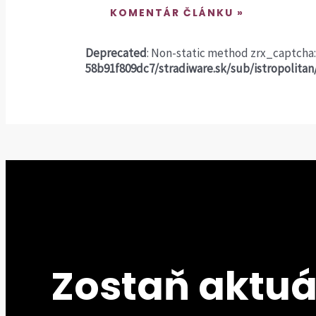
Deprecated
: Non-static method zrx_captcha:
58b91f809dc7/stradiware.sk/sub/istropolita
Zostaň aktuá