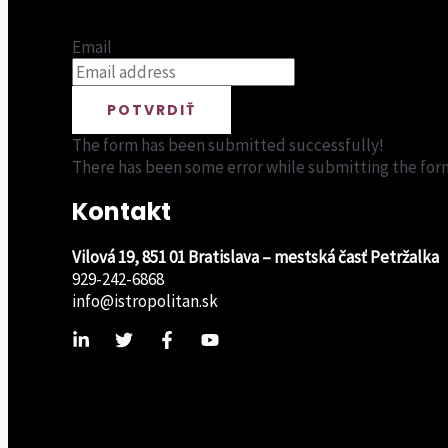
Email
POTVRDIŤ
The form has been submitted successfully!
There has been some error while submitting the form. 
Kontakt
Vilová 19, 851 01 Bratislava – mestská časť Petržalka
929-242-6868
info@istropolitan.sk