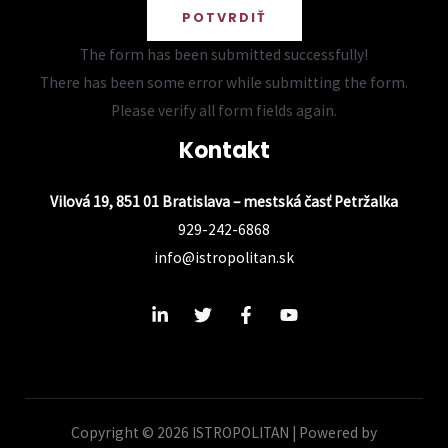
POTVRDIŤ
The form has been submitted successfully!
There has been some error while submitting the form.
Please verify all form fields again.
Kontakt
Vilová 19, 851 01 Bratislava – mestská časť Petržalka
929-242-6868
info@istropolitan.sk
Copyright © 2026 ISTROPOLITAN | Powered by