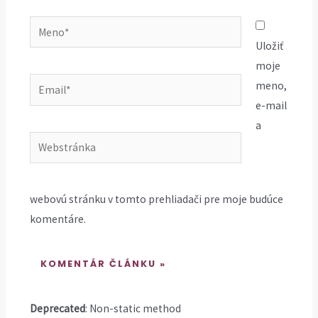
Meno*
Uložiť
moje
Email*
meno,
e-mail
a
Webstránka
webovú stránku v tomto prehliadači pre moje budúce
komentáre.
Deprecated
: Non-static method