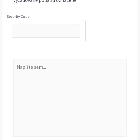
Vyžadované polia sú označené
*
Security Code:
Napíšte
sem...