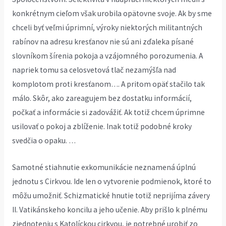
konkrétnym cieľom však urobila opätovne svoje. Ak by sme
chceli byť veľmi úprimní, výroky niektorých militantných
rabínov na adresu kresťanov nie sú ani zďaleka písané
slovníkom šírenia pokoja a vzájomného porozumenia. A
napriek tomu sa celosvetová tlač nezamýšľa nad
komplotom proti kresťanom…. A pritom opäť stačilo tak
málo. Skôr, ako zareagujem bez dostatku informácií,
počkať a informácie si zadovážiť. Ak totiž chcem úprimne
usilovať o pokoj a zblíženie. Inak totiž podobné kroky
svedčia o opaku. …
Samotné stiahnutie exkomunikácie neznamená úplnú
jednotu s Cirkvou. Ide len o vytvorenie podmienok, ktoré to
môžu umožniť. Schizmatické hnutie totiž neprijíma závery
II. Vatikánskeho koncilu a jeho učenie. Aby prišlo k plnému
zjednoteniu s Katolíckou cirkvou, je potrebné urobiť zo