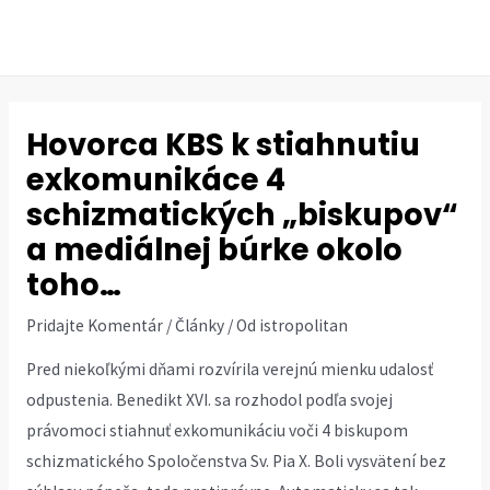
Preskočiť
na
MAI
obsah
ME
Hovorca KBS k stiahnutiu
exkomunikáce 4
schizmatických „biskupov“
a mediálnej búrke okolo
toho…
Pridajte Komentár
/
Články
/ Od
istropolitan
Pred niekoľkými dňami rozvírila verejnú mienku udalosť
odpustenia. Benedikt XVI. sa rozhodol podľa svojej
právomoci stiahnuť exkomunikáciu voči 4 biskupom
schizmatického Spoločenstva Sv. Pia X. Boli vysvätení bez