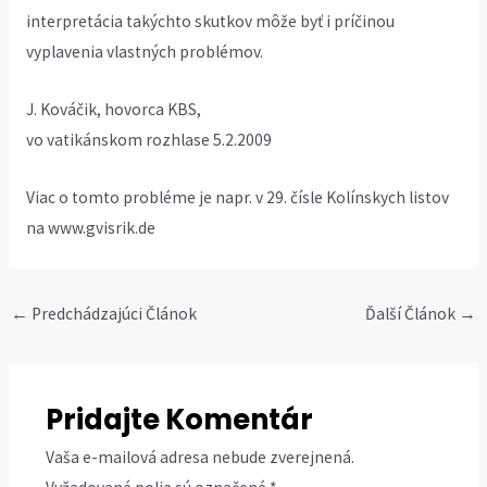
interpretácia takýchto skutkov môže byť i príčinou
vyplavenia vlastných problémov.
J. Kováčik, hovorca KBS,
vo vatikánskom rozhlase 5.2.2009
Viac o tomto probléme je napr. v 29. čísle Kolínskych listov
na
www.gvisrik.de
Post
←
Predchádzajúci Článok
Ďalší Článok
→
navigation
Pridajte Komentár
Vaša e-mailová adresa nebude zverejnená.