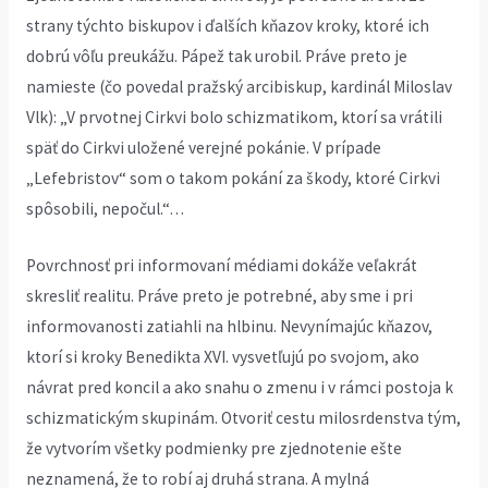
strany týchto biskupov i ďalších kňazov kroky, ktoré ich
dobrú vôľu preukážu. Pápež tak urobil. Práve preto je
namieste (čo povedal pražský arcibiskup, kardinál Miloslav
Vlk): „V prvotnej Cirkvi bolo schizmatikom, ktorí sa vrátili
späť do Cirkvi uložené verejné pokánie. V prípade
„Lefebristov“ som o takom pokání za škody, ktoré Cirkvi
spôsobili, nepočul.“…
Povrchnosť pri informovaní médiami dokáže veľakrát
skresliť realitu. Práve preto je potrebné, aby sme i pri
informovanosti zatiahli na hlbinu. Nevynímajúc kňazov,
ktorí si kroky Benedikta XVI. vysvetľujú po svojom, ako
návrat pred koncil a ako snahu o zmenu i v rámci postoja k
schizmatickým skupinám. Otvoriť cestu milosrdenstva tým,
že vytvorím všetky podmienky pre zjednotenie ešte
neznamená, že to robí aj druhá strana. A mylná