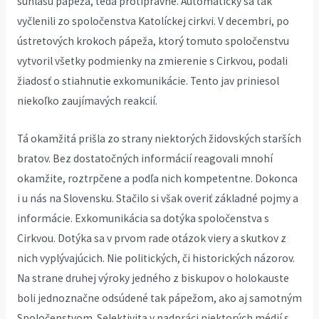
súhlasu pápeža, teda protiprávne. Automaticky sa tak
vyčlenili zo spoločenstva Katolíckej cirkvi. V decembri, po
ústretových krokoch pápeža, ktorý tomuto spoločenstvu
vytvoril všetky podmienky na zmierenie s Cirkvou, podali
žiadosť o stiahnutie exkomunikácie. Tento jav priniesol
niekoľko zaujímavých reakcií.
Tá okamžitá prišla zo strany niektorých židovských starších
bratov. Bez dostatočných informácií reagovali mnohí
okamžite, roztrpčene a podľa nich kompetentne. Dokonca
i u nás na Slovensku. Stačilo si však overiť základné pojmy a
informácie. Exkomunikácia sa dotýka spoločenstva s
Cirkvou. Dotýka sa v prvom rade otázok viery a skutkov z
nich vyplývajúcich. Nie politických, či historických názorov.
Na strane druhej výroky jedného z biskupov o holokauste
boli jednoznačne odsúdené tak pápežom, ako aj samotným
Spoločenstvom. Selektivita v nadpráci niektorých médií s