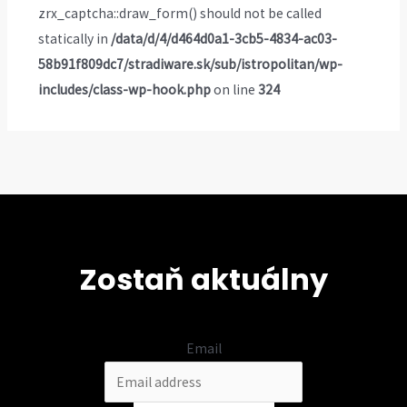
zrx_captcha::draw_form() should not be called
statically in
/data/d/4/d464d0a1-3cb5-4834-ac03-
58b91f809dc7/stradiware.sk/sub/istropolitan/wp-
includes/class-wp-hook.php
on line
324
Zostaň aktuálny
Email