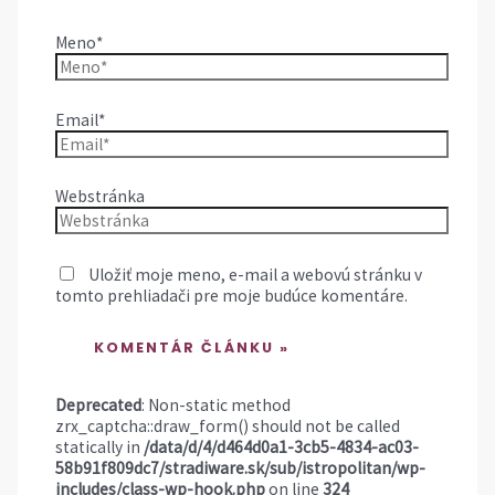
Meno*
Email*
Webstránka
Uložiť moje meno, e-mail a webovú stránku v
tomto prehliadači pre moje budúce komentáre.
Deprecated
: Non-static method
zrx_captcha::draw_form() should not be called
statically in
/data/d/4/d464d0a1-3cb5-4834-ac03-
58b91f809dc7/stradiware.sk/sub/istropolitan/wp-
includes/class-wp-hook.php
on line
324