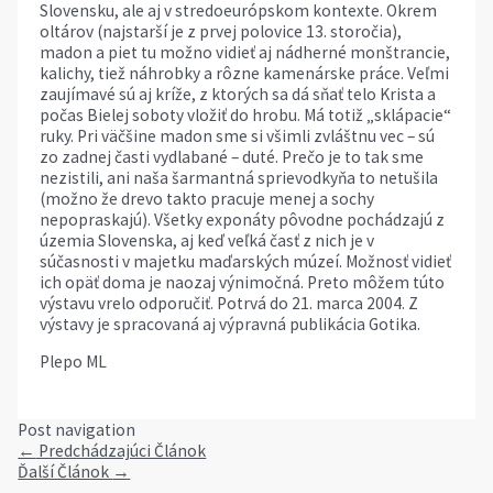
Slovensku, ale aj v stredoeurópskom kontexte. Okrem
oltárov (najstarší je z prvej polovice 13. storočia),
madon a piet tu možno vidieť aj nádherné monštrancie,
kalichy, tiež náhrobky a rôzne kamenárske práce. Veľmi
zaujímavé sú aj kríže, z ktorých sa dá sňať telo Krista a
počas Bielej soboty vložiť do hrobu. Má totiž „sklápacie“
ruky. Pri väčšine madon sme si všimli zvláštnu vec – sú
zo zadnej časti vydlabané – duté. Prečo je to tak sme
nezistili, ani naša šarmantná sprievodkyňa to netušila
(možno že drevo takto pracuje menej a sochy
nepopraskajú). Všetky exponáty pôvodne pochádzajú z
územia Slovenska, aj keď veľká časť z nich je v
súčasnosti v majetku maďarských múzeí. Možnosť vidieť
ich opäť doma je naozaj výnimočná. Preto môžem túto
výstavu vrelo odporučiť. Potrvá do 21. marca 2004. Z
výstavy je spracovaná aj výpravná publikácia Gotika.
Plepo ML
Post navigation
←
Predchádzajúci Článok
Ďalší Článok
→