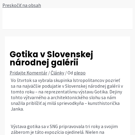
Preskočiť na obsah
MAIN MENU
Gotika v Slovenskej
národnej galérii
Pridajte Komentár
/
Články
/ Od
plepo
Vo štvrtok sa vybrala skupinka Istropolitancov pozrieť
sa na najväčšie podujatie v Slovenskej národnej galérii v
tomto roku – na reprezentatívnu výstavu Gotika. Dejiny
tohto výtvarného a architektonického slohu sa nám
snažila priblížiť aj milá sprievodkyňa – kunsthistorička
Janka.
Výstava gotika sa v SNG pripravovala tri roky a svojim
záberom je táto expozícia ojedinelá. Nielen na