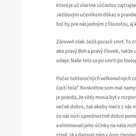
ktorá je už vlastne súčasťou zajtrajš
Ježišovým učeníkom dôkaz o pravde j
bol by pre nás jedným z filozofov, aj 
Zároveň však Ježiš porazil smrť. To 
ako pravý Boh a pravý človek, takže u
udeje. Naše telo sa po smrti po biol
Počas tohtoročných veľkonočných za
častí tela“. Konkrétne som mal namy
je pravda, že vždy musia byť v rozpo
večné dobro, tak akoby niečo z nás m
čo nás núti uprednostniť dobro pomin
a eliminovali jeho účinky na naše ro
staré JA a daroval nám v ňom zlepše