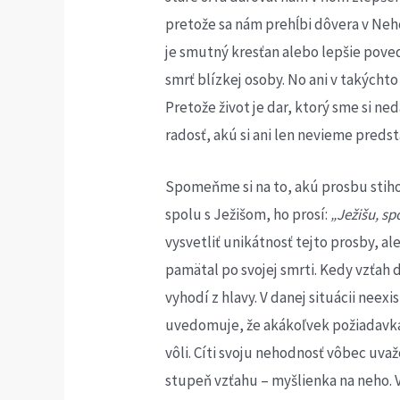
pretože sa nám prehĺbi dôvera v Neho
je smutný kresťan alebo lepšie poved
smrť blízkej osoby. No ani v takýcht
Pretože život je dar, ktorý sme si ne
radosť, akú si ani len nevieme preds
Spomeňme si na to, akú prosbu stihol
spolu s Ježišom, ho prosí:
„Ježišu, sp
vysvetliť unikátnosť tejto prosby, al
pamätal po svojej smrti. Kedy vzťah
vyhodí z hlavy. V danej situácii neexi
uvedomuje, že akákoľvek požiadavka s
vôli. Cíti svoju nehodnosť vôbec uvaž
stupeň vzťahu – myšlienka na neho. Vzť