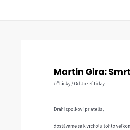
Preskočiť
na
obsah
Martin Gira: Smrť
/
Články
/ Od
Jozef Liday
Drahí spolkoví priatelia,
dostávame sa k vrcholu tohto veľkon