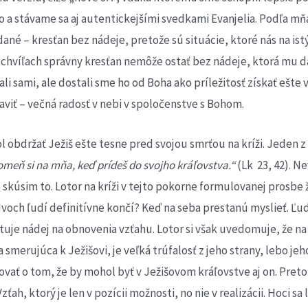
 a stávame sa aj autentickejšími svedkami Evanjelia. Podľa mň
ané – kresťan bez nádeje, pretože sú situácie, ktoré nás na is
o chvíľach správny kresťan nemôže ostať bez nádeje, ktorá mu d
dali sami, ale dostali sme ho od Boha ako príležitosť získať ešte
taviť – večná radosť v nebi v spoločenstve s Bohom.
 obdržať Ježiš ešte tesne pred svojou smrťou na kríži. Jeden z 
omeň si na mňa, keď prídeš do svojho kráľovstva.“
(Lk 23, 42). N
e skúsim to. Lotor na kríži v tejto pokorne formulovanej prosbe 
 dvoch ľudí definitívne končí? Keď na seba prestanú myslieť. 
stuje nádej na obnovenia vzťahu. Lotor si však uvedomuje, že na 
merujúca k Ježišovi, je veľká trúfalosť z jeho strany, lebo j
ovať o tom, že by mohol byť v Ježišovom kráľovstve aj on. Preto
ah, ktorý je len v pozícii možnosti, no nie v realizácii. Hoci sa