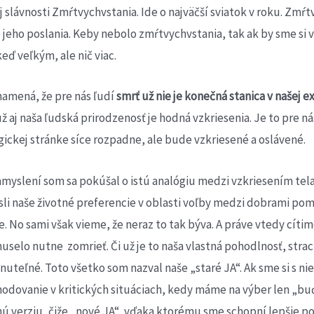
ej slávnosti Zmŕtvychvstania. Ide o najväčší sviatok v roku. Zm
eho poslania. Keby nebolo zmŕtvychvstania, tak ak by sme si 
keď veľkým, ale nič viac.
znamená, že pre nás ľudí
smrť už nie je konečná stanica v našej ex
ž aj naša ľudská prirodzenosť je hodná vzkriesenia. Je to pre ná
ogickej stránke síce rozpadne, ale bude vzkriesené a oslávené.
myslení som sa pokúšal o istú analógiu medzi vzkriesením tel
sli naše životné preferencie v oblasti voľby medzi dobrami po
re. No sami však vieme, že neraz to tak býva. A práve vtedy cít
uselo nutne zomrieť. Či už je to naša vlastná pohodlnosť, stra
uteľné. Toto všetko som nazval naše „staré JA“. Ak sme si s nie
zhodovanie v kritických situáciach, kedy máme na výber len „bu
nú verziu, čiže „nové JA“, vďaka ktorému sme schopní lepšie po