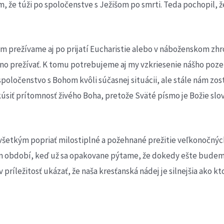
om, že túži po spoločenstve s Ježišom po smrti. Teda pochopi
 prežívame aj po prijatí Eucharistie alebo v náboženskom zhro
lno prežívať. K tomu potrebujeme aj my vzkriesenie nášho poz
oločenstvo s Bohom kvôli súčasnej situácii, ale stále nám zost
úsiť prítomnosť živého Boha, pretože Sväté písmo je Božie sl
šetkým popriať milostiplné a požehnané prežitie veľkonočných 
m období, keď už sa opakovane pýtame, že dokedy ešte budeme
v príležitosť ukázať, že naša kresťanská nádej je silnejšia ako