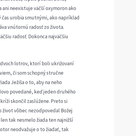
a ani neexistuje väčší oxymoron ako
tý čas urobia smutnými, ako napríklad
áva vnútornú radosť zo života.
 väčšiu radosť. Dokonca najväčšiu
dvoch lotrov, ktorí boli ukrižovaní
eviem, či som schopný stručne
žiada Ježiša o to, aby na neho
Ľudovo povedané, keď jeden druhého
kríži skončil zaslúžene. Preto si
eho život vôbec nezodpovedal Božej
 len tak nesmelo žiada ten najnižší
 lotor neodvažuje o to žiadať, tak