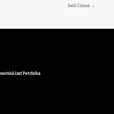
Ďalší Článok
→
 mestská časť Petržalka