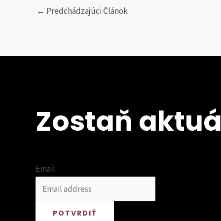
Post
←
Predchádzajúci Článok
navigation
Zostaň aktuá
Email
POTVRDIŤ