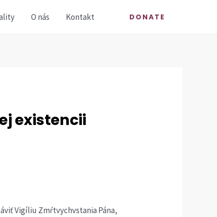
ality
O nás
Kontakt
DONATE
j existencii
áviť Vigíliu Zmŕtvychvstania Pána,