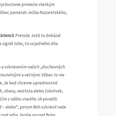
ŕtvychvstanie prinieslo všetkým
vôbec pamätali Ježiša Nazaretského,
istencii
. Pretože Ježiš to dokázal
s signál toho, čo sa jedného dňa
a a vzkriesením našich „duchovných
minuteľnými a večnými. Vôbec to nie
ime, že keď chceme uprednostniť
ch, obavy, neistota alebo čokoľvek,
čím z nášho starého JA poradili
ď – alebo“, potom Boh vzkriesil naše
znať seba, lepšie poznať Boha,