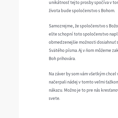
unikátnosť tejto prosby spočíva v t
života bude spoločenstvo s Bohom.
Samozrejme, že spoločenstvo s Božom
ešte schopní toto spoločenstvo nap
obmedzenejšie možnosti dosiahnuť sp
Svätého písma. Aj v ňom môžeme zak
Boh prihovára.
Na záver by som vám všetkým chcel v
načerpali nádej v tomto veľmi ťažko
nákazu. Možno je to pre nás kresťano
svete.