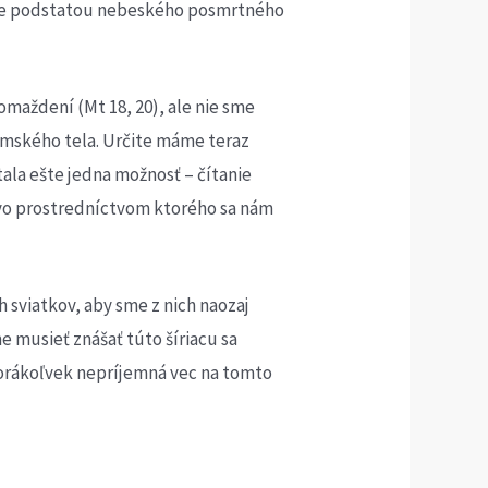
l, že podstatou nebeského posmrtného
maždení (Mt 18, 20), ale nie sme
emského tela. Určite máme teraz
ala ešte jedna možnosť – čítanie
ovo prostredníctvom ktorého sa nám
sviatkov, aby sme z nich naozaj
 musieť znášať túto šíriacu sa
 ktorákoľvek nepríjemná vec na tomto