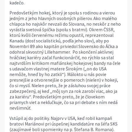
kadečo.
Predovšetkým hokej, ktorý je spolu s rodinou a vierou
jedným z jeho hlavných osobných pilierov. Ako malého
chlapca ho najskôr nevzali do Slovana, no neskôr z neho
vyrástla svetová špička (spolu s bratmi). Okrem ČSSR,
ktorú kvôli červenému režimu opustil, reprezentoval
Kanadu (dosť socialistickú, podľa jeho slov), aby po
Novembri 89 ako kapitán priviedol Slovensko do Áčka a
odohral skvostný Lillehammer. Po skončení aktívnej
hráčskej kariéry začal funkcionárčiť, no rýchlo sa stal
najtvrdším kritikom mafiánskej hokejovej bandy na čele
s udavačom vlastnej matere Širokým („on do USA
nemôže, hneď by ho zatkli“). Málokto u nás povie
presnejšie a otvorenejšie o pomeroch (nielen) v hokeji,
čo si myslí. Nielen preto, že je zásluhou svojej práce
zabezpečený, aj keď „môj syn za rok zarobí viac, ako ja
za kariéru“. Predovšetkým preto, že je človekom
priamych viet a nekľučkuje, čo sa pri debate s ním nedá
nevšimnúť.
Vstúpil aj do politiky. Najprv v USA, keď robil kampaň
bratovi Mariánovi pri úspešnej kandidatúre na šéfa SKS
(zaujímavé boli spomienky na p. Štefana B. Romana).