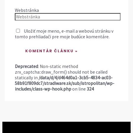
Webstránka
Uložiť moje meno, e-mail a webovú stránku v
tomto prehliadači pre moje budúce komentáre.
Deprecated
: Non-static method
zrx_captcha::draw_form() should not be called
statically in
/data/d/4/d464d0a1-3cb5-4834-ac03-
58b91f809dc7/stradiware.sk/sub/istropolitan/wp-
includes/class-wp-hook.php
on line
324