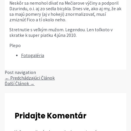
Neskôr sa nemohol dívať na Mečiarove výčiny a podporil
Dzurindu, o.i. aj zo sedla bicykla. Dnes vie, ako aj my, že ak
sa majú pomery (aj v hokeji) znormalizovať, musí
zmiznúť Fico a tí okolo neho.
Stretnutie s veľkým mužom. Legendou. Len toľkoto v
skratke k super piatku 4.júna 2010.
Plepo
Fotogaléria
Post navigation
←
Predchádzajúci Článok
Ďalší Článok
→
Pridajte Komentár