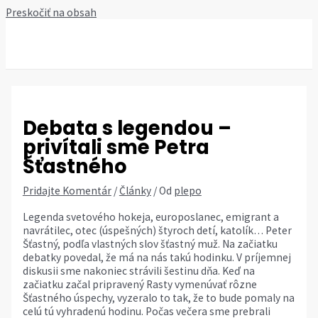
Preskočiť na obsah
MAIN MENU
Debata s legendou –
privítali sme Petra
Šťastného
Pridajte Komentár
/
Články
/ Od
plepo
Legenda svetového hokeja, europoslanec, emigrant a
navrátilec, otec (úspešných) štyroch detí, katolík… Peter
Šťastný, podľa vlastných slov šťastný muž. Na začiatku
debatky povedal, že má na nás takú hodinku. V príjemnej
diskusii sme nakoniec strávili šestinu dňa. Keď na
začiatku začal pripravený Rasty vymenúvať rôzne
Šťastného úspechy, vyzeralo to tak, že to bude pomaly na
celú tú vyhradenú hodinu. Počas večera sme prebrali