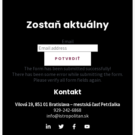
Zostaň aktuálny
Email
POTVRDIŤ
The form has been submitted successfully!
There has been some error while submitting the form.
Please verify all form fields again.
Kontakt
Vilová 19, 851 01 Bratislava – mestská časť Petržalka
929-242-6868
info@istropolitan.sk